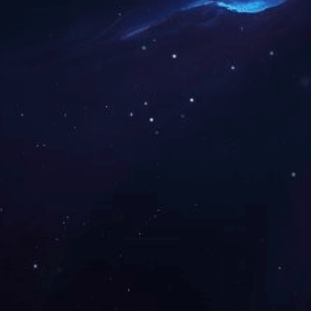
地址
芜湖县安徽新芜经济开发区旗塘
路6号