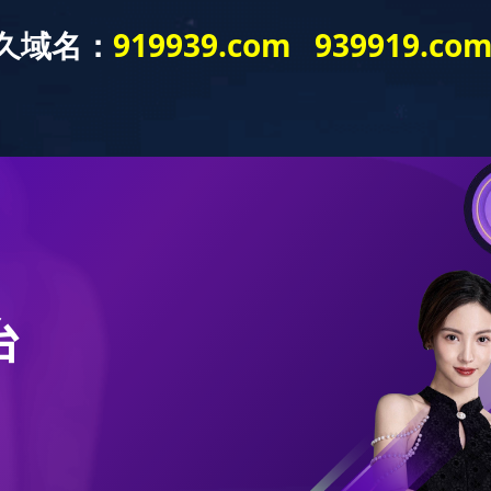
网站首页
关于我们
产品中心
生产设备
新利·体育（中国）集团有限公司