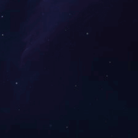
首页
关于我们
产品中心
生产设备
新