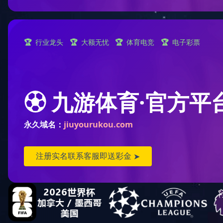
首页
/
产品中心
/
工程车辆设备精加工配件
产品中心
大型机械铸造部件精加工
大型机械圆盘部件精加工
机械主体焊接结构件制造
大型机械精密部件精加工