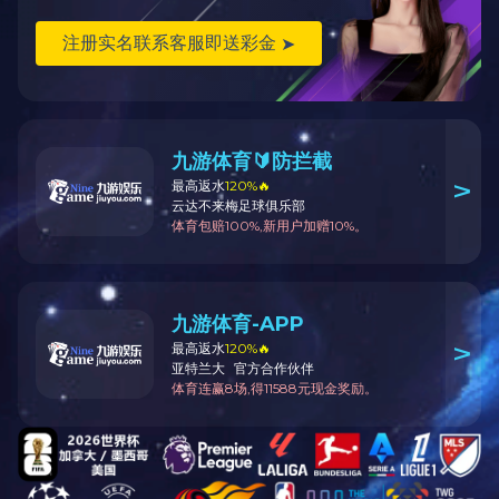
搅拌车操纵杆总成
产品展示
变幅机构总成
1